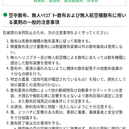
殺菌剤
殺虫剤
殺虫殺菌剤
除草剤
空中散布、無人ﾍﾘｺﾌﾟﾀｰ散布および無人航空機散布に用い
る薬剤の一般的注意事項
危被害の未然防止のため、次の注意事項をよく守ってください。
散布は各散布機種の散布基準に従って実施する。
微量散布及び少量散布には微量散布装置以外の散布器具は使用しな
い。
無人ヘリコプター及び無人航空機による散布にあたっては散布機種に
適合した散布装置を使用する。
散布中、薬液の漏れのないように機体の散布配管その他散布装置の
十分な点検を行う。
特定の農薬（混用可能が確認されているもの）を除いて、原則として
他の農薬との混用は行わない。
散布薬液の飛散によって他の動植物及び自動車やカラートタンの塗
装、大理石や御影石等に影響を与えないよう散布区域の選定に注意
し、また散布区域周辺の諸条件に十分注意する。
水源池、飲料用水等に飛散・流入しないように十分注意する。
蚕、ミツバチに影響のある剤は、事前に養蚕、養蜂業者と安全対策
を十分協議する。
散布終了後は次の事項を守る。
使用後の空の容器は圃場などに放置せず、安全な場所に適切に処