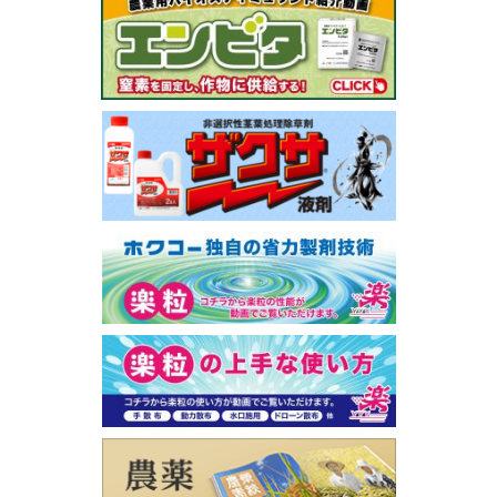
関
連
バ
ナ
ー