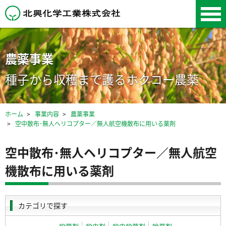
北興化学工業株式会
社
農薬事業
種子から収穫まで護るホクコー農薬
ホーム
事業内容
農薬事業
空中散布･無人ヘリコプター／無人航空機散布に用いる薬剤
空中散布･無人ヘリコプター／無人航空
機散布に用いる薬剤
カテゴリで探す