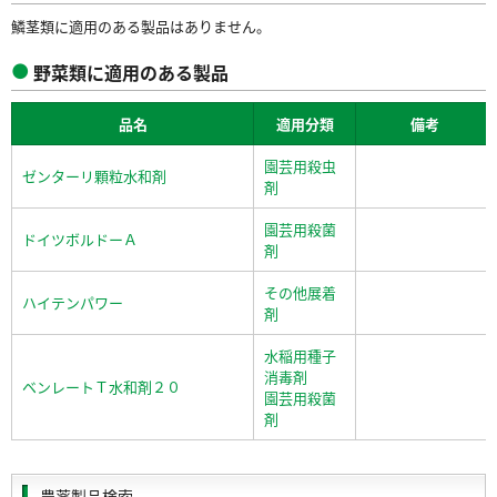
鱗茎類に適用のある製品はありません。
野菜類に適用のある製品
品名
適用分類
備考
園芸用殺虫
ゼンターリ顆粒水和剤
剤
園芸用殺菌
ドイツボルドーＡ
剤
その他展着
ハイテンパワー
剤
水稲用種子
消毒剤
ベンレートＴ水和剤２０
園芸用殺菌
剤
農薬製品検索