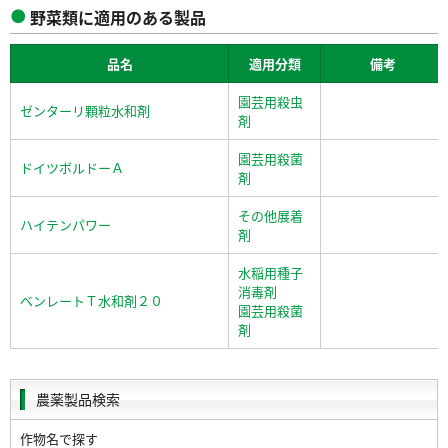
野菜類に適用のある製品
品名
適用分類
備考
園芸用殺虫
ゼンターリ顆粒水和剤
剤
園芸用殺菌
ドイツボルドーＡ
剤
その他展着
ハイテンパワー
剤
水稲用種子
消毒剤
ベンレートＴ水和剤２０
園芸用殺菌
剤
農薬製品検索
作物名で探す