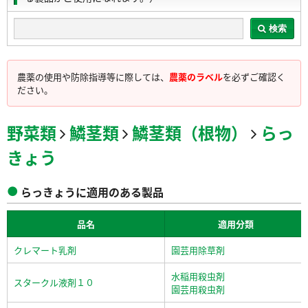
検索
農薬の使用や防除指導等に際しては、
農薬のラベル
を必ずご確認く
ださい。
野菜類
鱗茎類
鱗茎類（根物）
らっ
きょう
らっきょうに適用のある製品
品名
適用分類
クレマート乳剤
園芸用除草剤
水稲用殺虫剤
スタークル液剤１０
園芸用殺虫剤