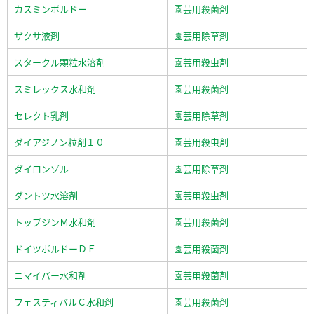
カスミンボルドー
園芸用殺菌剤
ザクサ液剤
園芸用除草剤
スタークル顆粒水溶剤
園芸用殺虫剤
スミレックス水和剤
園芸用殺菌剤
セレクト乳剤
園芸用除草剤
ダイアジノン粒剤１０
園芸用殺虫剤
ダイロンゾル
園芸用除草剤
ダントツ水溶剤
園芸用殺虫剤
トップジンＭ水和剤
園芸用殺菌剤
ドイツボルドーＤＦ
園芸用殺菌剤
ニマイバー水和剤
園芸用殺菌剤
フェスティバルＣ水和剤
園芸用殺菌剤