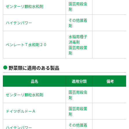
園芸用殺虫
ゼンターリ顆粒水和剤
剤
その他展着
ハイテンパワー
剤
水稲用種子
消毒剤
ベンレートＴ水和剤２０
園芸用殺菌
剤
野菜類に適用のある製品
品名
適用分類
備考
園芸用殺虫
ゼンターリ顆粒水和剤
剤
園芸用殺菌
ドイツボルドーＡ
剤
その他展着
ハイテンパワー