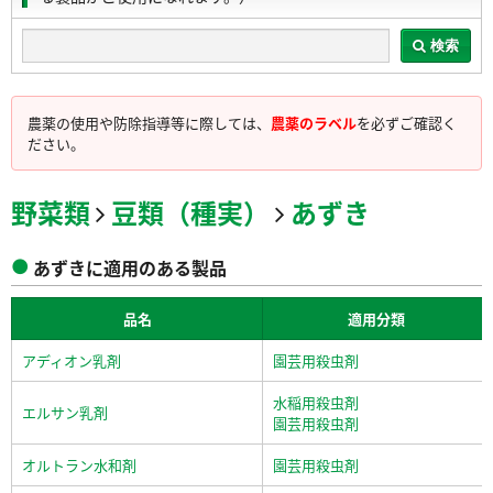
検索
農薬の使用や防除指導等に際しては、
農薬のラベル
を必ずご確認く
ださい。
野菜類
豆類（種実）
あずき
あずきに適用のある製品
品名
適用分類
アディオン乳剤
園芸用殺虫剤
水稲用殺虫剤
エルサン乳剤
園芸用殺虫剤
オルトラン水和剤
園芸用殺虫剤