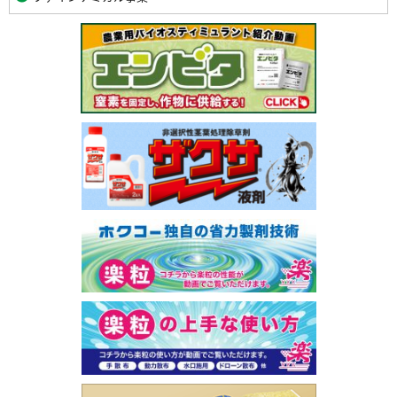
関
連
バ
ナ
ー