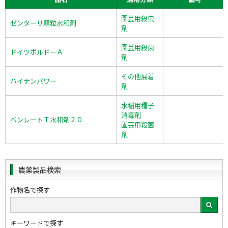
園芸用殺虫
ゼンターリ顆粒水和剤
剤
園芸用殺菌
ドイツボルドーＡ
剤
その他展着
ハイテンパワー
剤
水稲用種子
消毒剤
ベンレートＴ水和剤２０
園芸用殺菌
剤
農薬製品検索
作物名で探す
キーワードで探す