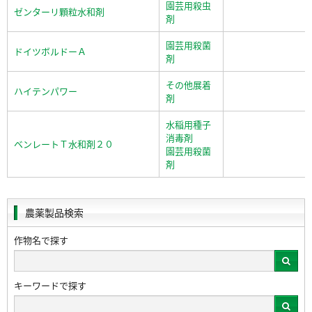
園芸用殺虫
ゼンターリ顆粒水和剤
剤
園芸用殺菌
ドイツボルドーＡ
剤
その他展着
ハイテンパワー
剤
水稲用種子
消毒剤
ベンレートＴ水和剤２０
園芸用殺菌
剤
農薬製品検索
作物名で探す
キーワードで探す