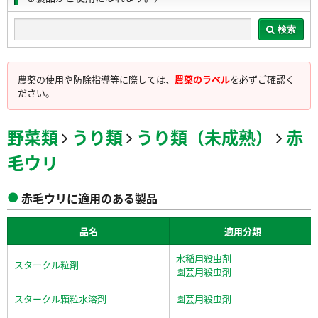
検索
農薬の使用や防除指導等に際しては、
農薬のラベル
を必ずご確認く
ださい。
野菜類
うり類
うり類（未成熟）
赤
毛ウリ
赤毛ウリに適用のある製品
品名
適用分類
水稲用殺虫剤
スタークル粒剤
園芸用殺虫剤
スタークル顆粒水溶剤
園芸用殺虫剤