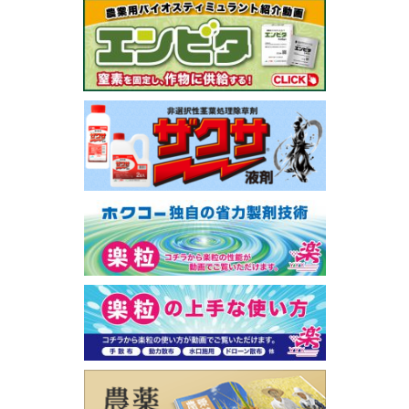
関
連
バ
ナ
ー