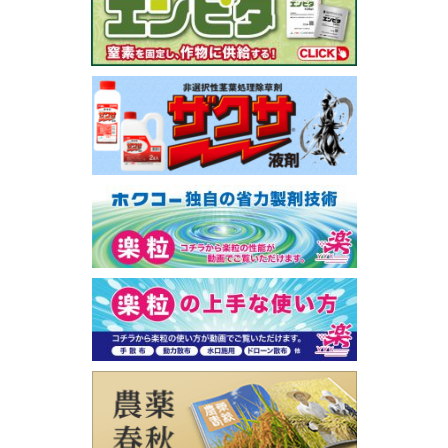
連
バ
ナ
ー