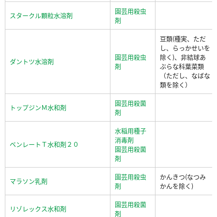
園芸用殺虫
スタークル顆粒水溶剤
剤
豆類(種実、ただ
し、らっかせいを
園芸用殺虫
除く)、非結球あ
ダントツ水溶剤
剤
ぶらな科葉菜類
（ただし、なばな
類を除く）
園芸用殺菌
トップジンＭ水和剤
剤
水稲用種子
消毒剤
ベンレートＴ水和剤２０
園芸用殺菌
剤
園芸用殺虫
かんきつ(なつみ
マラソン乳剤
剤
かんを除く)
園芸用殺菌
リゾレックス水和剤
剤