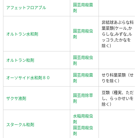
園芸用殺菌
アフェットフロアブル
剤
非結球あぶらな科
葉菜類(ケール,か
園芸用殺虫
オルトラン水和剤
らしな,みずな,ル
剤
ッコラ,たかなを
除く)
園芸用殺虫
オルトラン粒剤
剤
園芸用殺菌
せり科葉菜類（せ
オーソサイド水和剤８０
剤
りを除く）
豆類（種実、ただ
園芸用除草
ザクサ液剤
し、らっかせいを
剤
除く）
水稲用殺虫
剤
スタークル粒剤
園芸用殺虫
剤