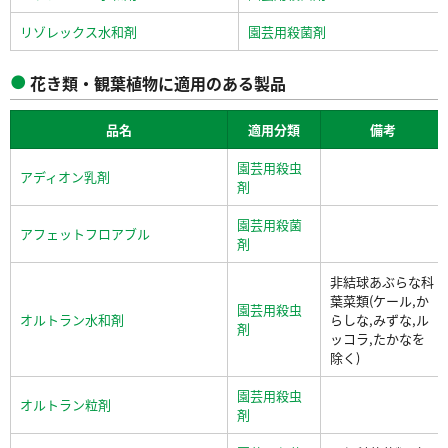
リゾレックス水和剤
園芸用殺菌剤
花き類・観葉植物に適用のある製品
品名
適用分類
備考
園芸用殺虫
アディオン乳剤
剤
園芸用殺菌
アフェットフロアブル
剤
非結球あぶらな科
葉菜類(ケール,か
園芸用殺虫
オルトラン水和剤
らしな,みずな,ル
剤
ッコラ,たかなを
除く)
園芸用殺虫
オルトラン粒剤
剤