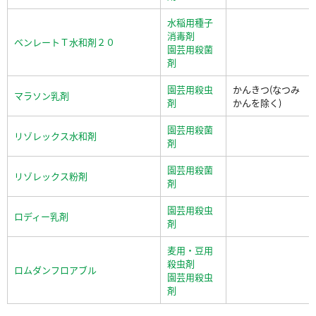
水稲用種子
消毒剤
ベンレートＴ水和剤２０
園芸用殺菌
剤
園芸用殺虫
かんきつ(なつみ
マラソン乳剤
剤
かんを除く)
園芸用殺菌
リゾレックス水和剤
剤
園芸用殺菌
リゾレックス粉剤
剤
園芸用殺虫
ロディー乳剤
剤
麦用・豆用
殺虫剤
ロムダンフロアブル
園芸用殺虫
剤