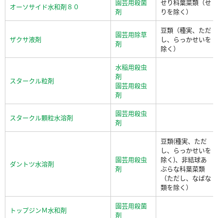
園芸用殺菌
せり科葉菜類（せ
オーソサイド水和剤８０
剤
りを除く）
豆類（種実、ただ
園芸用除草
ザクサ液剤
し、らっかせいを
剤
除く）
水稲用殺虫
剤
スタークル粒剤
園芸用殺虫
剤
園芸用殺虫
スタークル顆粒水溶剤
剤
豆類(種実、ただ
し、らっかせいを
園芸用殺虫
除く)、非結球あ
ダントツ水溶剤
剤
ぶらな科葉菜類
（ただし、なばな
類を除く）
園芸用殺菌
トップジンＭ水和剤
剤