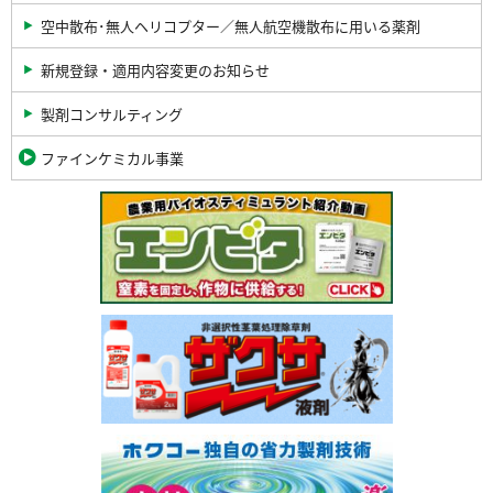
空中散布･無人ヘリコプター／無人航空機散布に用いる薬剤
新規登録・適用内容変更のお知らせ
製剤コンサルティング
ファインケミカル事業
関
連
バ
ナ
ー