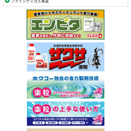
ファインケミカル事業
関
連
バ
ナ
ー