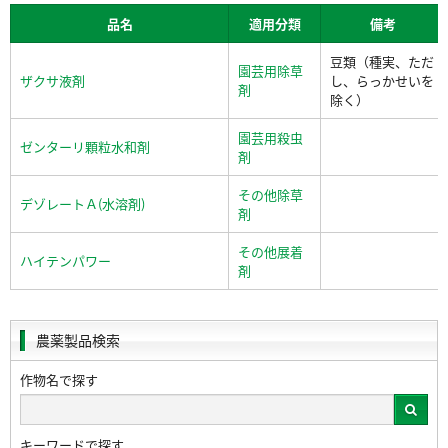
品名
適用分類
備考
豆類（種実、ただ
園芸用除草
ザクサ液剤
し、らっかせいを
剤
除く）
園芸用殺虫
ゼンターリ顆粒水和剤
剤
その他除草
デゾレートＡ(水溶剤)
剤
その他展着
ハイテンパワー
剤
農薬製品検索
作物名で探す
キーワードで探す