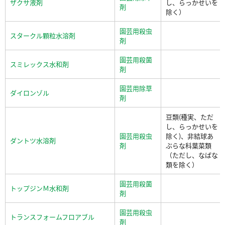
ザクサ液剤
し、らっかせいを
剤
除く）
園芸用殺虫
スタークル顆粒水溶剤
剤
園芸用殺菌
スミレックス水和剤
剤
園芸用除草
ダイロンゾル
剤
豆類(種実、ただ
し、らっかせいを
園芸用殺虫
除く)、非結球あ
ダントツ水溶剤
剤
ぶらな科葉菜類
（ただし、なばな
類を除く）
園芸用殺菌
トップジンＭ水和剤
剤
園芸用殺虫
トランスフォームフロアブル
剤