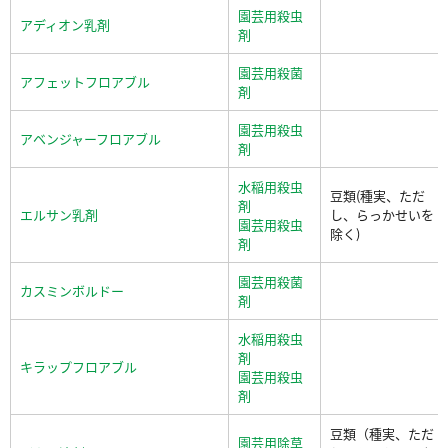
園芸用殺虫
アディオン乳剤
剤
園芸用殺菌
アフェットフロアブル
剤
園芸用殺虫
アベンジャーフロアブル
剤
水稲用殺虫
豆類(種実、ただ
剤
エルサン乳剤
し、らっかせいを
園芸用殺虫
除く)
剤
園芸用殺菌
カスミンボルドー
剤
水稲用殺虫
剤
キラップフロアブル
園芸用殺虫
剤
豆類（種実、ただ
園芸用除草