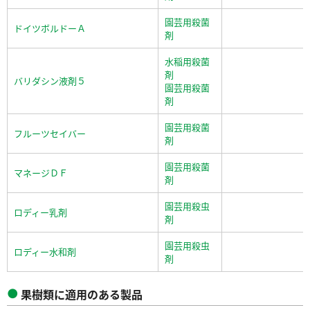
園芸用殺菌
ドイツボルドーＡ
剤
水稲用殺菌
剤
バリダシン液剤５
園芸用殺菌
剤
園芸用殺菌
フルーツセイバー
剤
園芸用殺菌
マネージＤＦ
剤
園芸用殺虫
ロディー乳剤
剤
園芸用殺虫
ロディー水和剤
剤
果樹類に適用のある製品