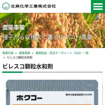
北興化学工業株式会
社
農薬事業
種子から収穫まで護るホクコー農薬
事業内容
農薬事業
農薬製品・安全データシート（SDS）一覧
ビレスコ顆粒水和剤
ビレスコ顆粒水和剤