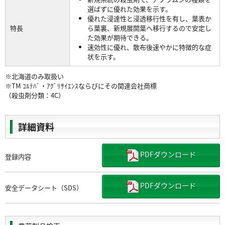
選ばずに優れた効果を示す。
優れた浸達性と浸透移行性を有し、葉表か
特長
ら葉裏、新規展開葉へ移行するので安定し
た効果が期待できる。
速効性に優れ、散布後速やかに特徴的な症
状を示す。
※北海道のみ取扱い
※TM ｺﾙﾃﾊﾞ・ｱｸﾞﾘｻｲｴﾝｽならびにその関連会社商標
（殺虫剤分類：4C）
詳細資料
PDFダウンロード
登録内容
PDFダウンロード
安全データシート（SDS）