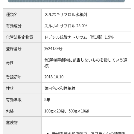
種類名
スルホキサフロル水和剤
有効成分
スルホキサフロル 25.0%
化管法指定物質
ドデシル硫酸ナトリウム［第1種］1.5%
登録番号
第24139号
普通物(毒劇物に該当しないものを指していう通
毒性
称)
登録初年
2018.10.10
性状
類白色水和性細粒
有効年限
5年
包装
100g×20袋、500g×10袋
危険物
新規系統の殺虫剤で、アブラムシの種類を